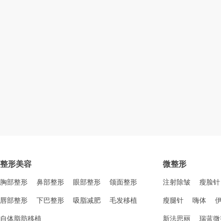
整形美容
微整形
胸部整形
鼻部整形
眼部整形
颌面整形
注射除皱
瘦脸针
唇部整形
下巴整形
吸脂减肥
毛发移植
瘦腿针
嗨体
自体脂肪移植
新法思丽
瑞蓝微