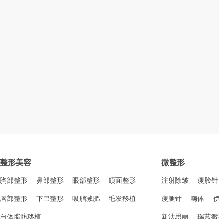
整形美容
微整形
胸部整形
鼻部整形
眼部整形
颌面整形
注射除皱
瘦脸针
唇部整形
下巴整形
吸脂减肥
毛发移植
瘦腿针
嗨体
自体脂肪移植
新法思丽
瑞蓝微