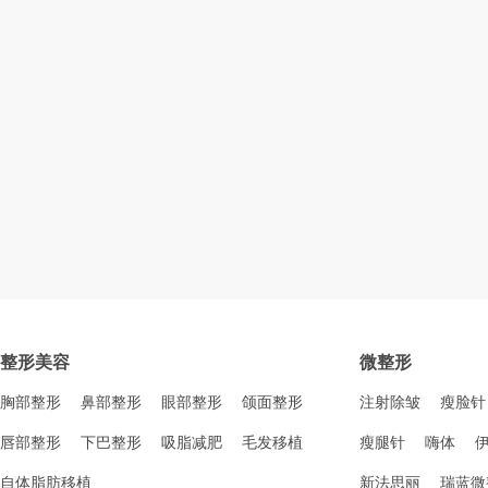
整形美容
微整形
胸部整形
鼻部整形
眼部整形
颌面整形
注射除皱
瘦脸针
唇部整形
下巴整形
吸脂减肥
毛发移植
瘦腿针
嗨体
自体脂肪移植
新法思丽
瑞蓝微