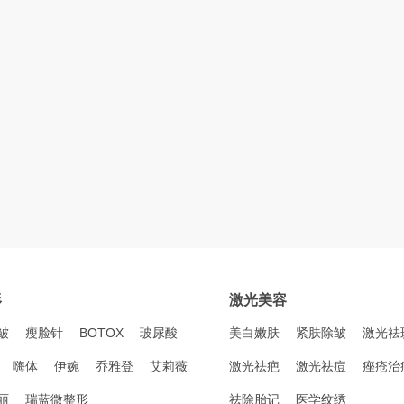
形
激光美容
皱
瘦脸针
BOTOX
玻尿酸
美白嫩肤
紧肤除皱
激光祛
嗨体
伊婉
乔雅登
艾莉薇
激光祛疤
激光祛痘
痤疮治
丽
瑞蓝微整形
祛除胎记
医学纹绣