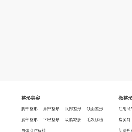
整形美容
微整
胸部整形
鼻部整形
眼部整形
颌面整形
注射除
唇部整形
下巴整形
吸脂减肥
毛发移植
瘦腿针
自体脂肪移植
新法思