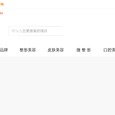
咨询
80
品牌
整形美容
皮肤美容
微 整 形
口腔