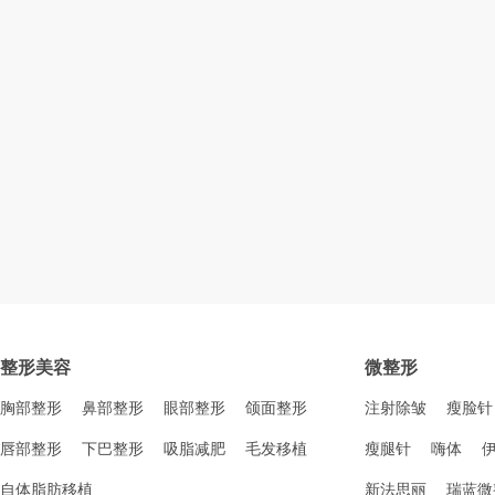
整形美容
微整形
胸部整形
鼻部整形
眼部整形
颌面整形
注射除皱
瘦脸针
唇部整形
下巴整形
吸脂减肥
毛发移植
瘦腿针
嗨体
自体脂肪移植
新法思丽
瑞蓝微