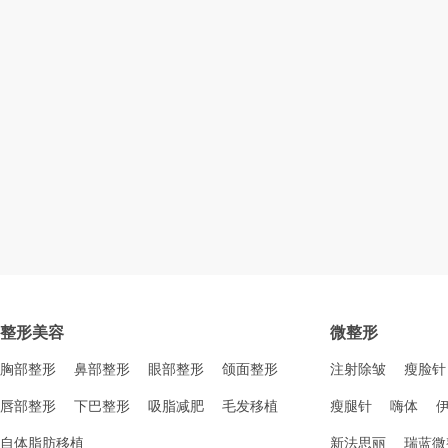
整形美容
微整形
胸部整形
鼻部整形
眼部整形
颌面整形
注射除皱
瘦脸针
唇部整形
下巴整形
吸脂减肥
毛发移植
瘦腿针
嗨体
自体脂肪移植
新法思丽
瑞蓝微