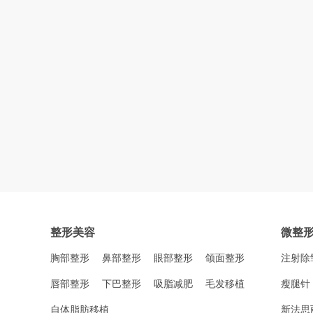
整形美容
微整
胸部整形
鼻部整形
眼部整形
颌面整形
注射除
唇部整形
下巴整形
吸脂减肥
毛发移植
瘦腿针
自体脂肪移植
新法思