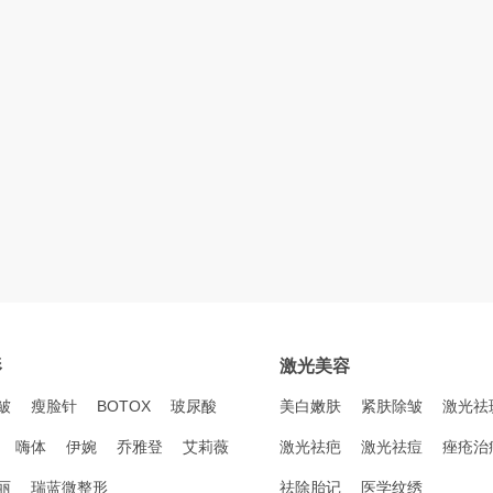
形
激光美容
皱
瘦脸针
BOTOX
玻尿酸
美白嫩肤
紧肤除皱
激光祛
嗨体
伊婉
乔雅登
艾莉薇
激光祛疤
激光祛痘
痤疮治
丽
瑞蓝微整形
祛除胎记
医学纹绣