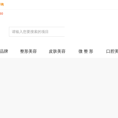
咨询
80
品牌
整形美容
皮肤美容
微 整 形
口腔