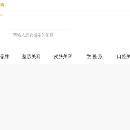
咨询
80
品牌
整形美容
皮肤美容
微 整 形
口腔