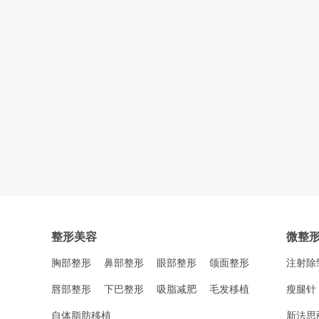
整形美容
微整
胸部整形
鼻部整形
眼部整形
颌面整形
注射除
唇部整形
下巴整形
吸脂减肥
毛发移植
瘦腿针
自体脂肪移植
新法思