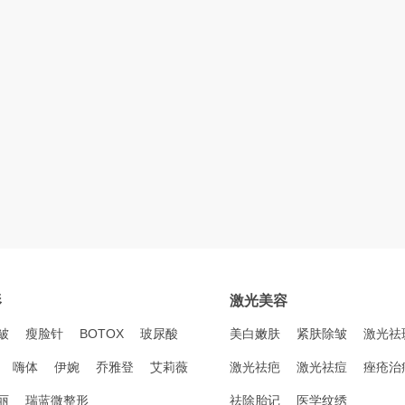
形
激光美容
皱
瘦脸针
BOTOX
玻尿酸
美白嫩肤
紧肤除皱
激光祛
嗨体
伊婉
乔雅登
艾莉薇
激光祛疤
激光祛痘
痤疮治
丽
瑞蓝微整形
祛除胎记
医学纹绣