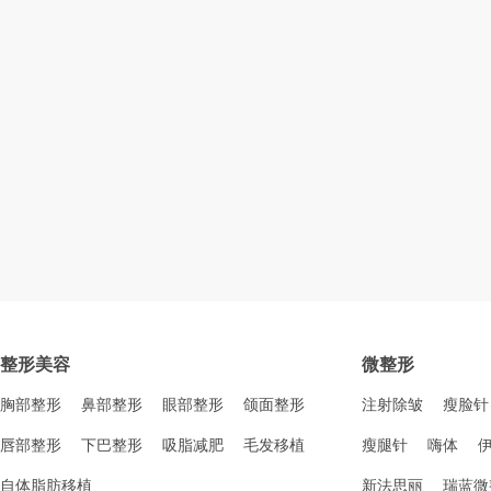
整形美容
微整形
胸部整形
鼻部整形
眼部整形
颌面整形
注射除皱
瘦脸针
唇部整形
下巴整形
吸脂减肥
毛发移植
瘦腿针
嗨体
自体脂肪移植
新法思丽
瑞蓝微