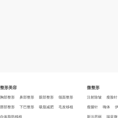
整形美容
微整形
胸部整形
鼻部整形
眼部整形
颌面整形
注射除皱
瘦脸针
唇部整形
下巴整形
吸脂减肥
毛发移植
瘦腿针
嗨体
自体脂肪移植
新法思丽
瑞蓝微