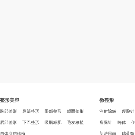
整形美容
微整形
胸部整形
鼻部整形
眼部整形
颌面整形
注射除皱
瘦脸针
唇部整形
下巴整形
吸脂减肥
毛发移植
瘦腿针
嗨体
自体脂肪移植
新法思丽
瑞蓝微