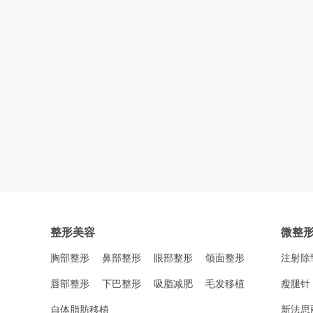
整形美容
微整
胸部整形
鼻部整形
眼部整形
颌面整形
注射除
唇部整形
下巴整形
吸脂减肥
毛发移植
瘦腿针
自体脂肪移植
新法思