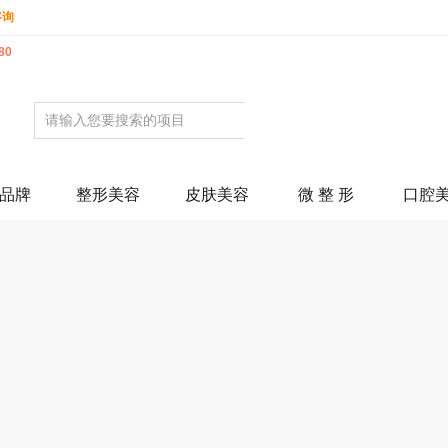
咨询
80
品牌
整形美容
皮肤美容
微 整 形
口腔