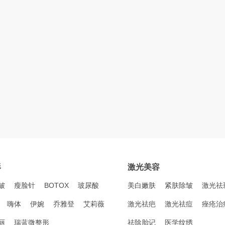
形
激光美容
皱
瘦脸针
BOTOX
玻尿酸
美白嫩肤
紧肤除皱
激光祛
嗨体
伊婉
乔雅登
艾莉薇
激光祛疤
激光祛痘
痤疮治
丽
瑞蓝微整形
祛除胎记
医学纹绣