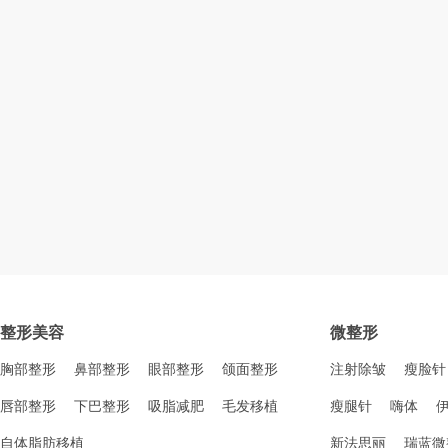
整形美容
微整形
胸部整形
鼻部整形
眼部整形
颌面整形
注射除皱
瘦脸针
唇部整形
下巴整形
吸脂减肥
毛发移植
瘦腿针
嗨体
自体脂肪移植
新法思丽
瑞蓝微