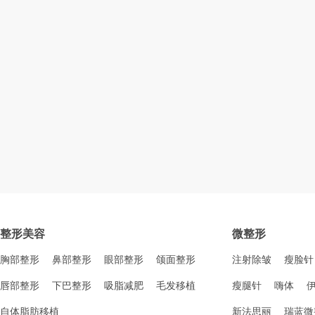
整形美容
微整形
胸部整形
鼻部整形
眼部整形
颌面整形
注射除皱
瘦脸针
唇部整形
下巴整形
吸脂减肥
毛发移植
瘦腿针
嗨体
自体脂肪移植
新法思丽
瑞蓝微