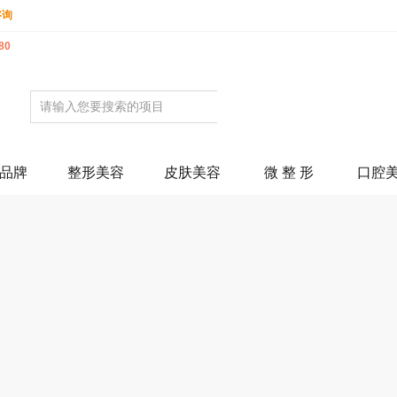
咨询
80
品牌
整形美容
皮肤美容
微 整 形
口腔