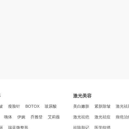
形
激光美容
皱
瘦脸针
BOTOX
玻尿酸
美白嫩肤
紧肤除皱
激光祛
嗨体
伊婉
乔雅登
艾莉薇
激光祛疤
激光祛痘
痤疮治
丽
瑞蓝微整形
祛除胎记
医学纹绣