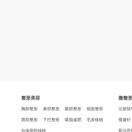
整形美容
微整
胸部整形
鼻部整形
眼部整形
颌面整形
注射除
唇部整形
下巴整形
吸脂减肥
毛发移植
瘦腿针
自体脂肪移植
新法思