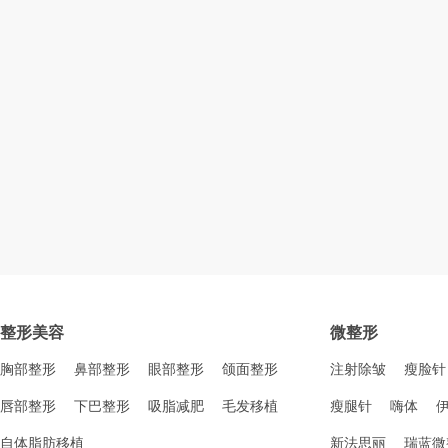
整形美容
微整形
胸部整形
鼻部整形
眼部整形
颌面整形
注射除皱
瘦脸针
唇部整形
下巴整形
吸脂减肥
毛发移植
瘦腿针
嗨体
自体脂肪移植
新法思丽
瑞蓝微