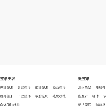
整形美容
微整形
胸部整形
鼻部整形
眼部整形
颌面整形
注射除皱
瘦脸针
唇部整形
下巴整形
吸脂减肥
毛发移植
瘦腿针
嗨体
自体脂肪移植
新法思丽
瑞蓝微