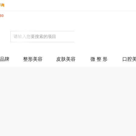
咨询
80
品牌
整形美容
皮肤美容
微 整 形
口腔