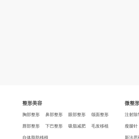
整形美容
微整
胸部整形
鼻部整形
眼部整形
颌面整形
注射除
唇部整形
下巴整形
吸脂减肥
毛发移植
瘦腿针
自体脂肪移植
新法思