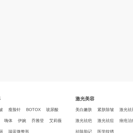
形
激光美容
皱
瘦脸针
BOTOX
玻尿酸
美白嫩肤
紧肤除皱
激光祛
嗨体
伊婉
乔雅登
艾莉薇
激光祛疤
激光祛痘
痤疮治
丽
瑞蓝微整形
祛除胎记
医学纹绣