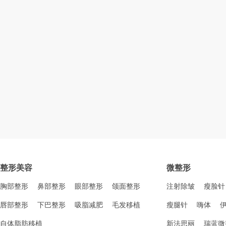
整形美容
微整形
胸部整形
鼻部整形
眼部整形
颌面整形
注射除皱
瘦脸针
唇部整形
下巴整形
吸脂减肥
毛发移植
瘦腿针
嗨体
自体脂肪移植
新法思丽
瑞蓝微